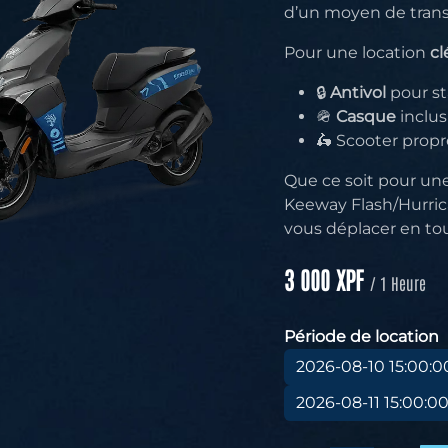
d’un moyen de transp
Pour une location
cl
🔒
Antivol
pour st
🪖
Casque
inclus
🛵 Scooter propr
Que ce soit pour une
Keeway Flash/Hurrica
vous déplacer en tou
3 000
XPF
/
1
Heure
Période de location