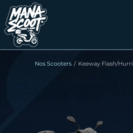
Se rendre au contenu
ACCUEIL
NOS SCOOTERS
DÉCOUVRIR
Nos Scooters
Keeway Flash/Hurri