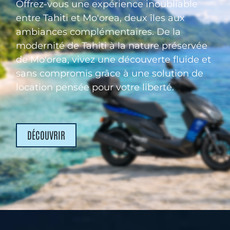
Offrez-vous une expérience inoubliable
entre
Tahiti et Mo'orea
, deux îles aux
ambiances complémentaires. De la
modernité de Tahiti à la nature préservée
de Mo'orea, vivez une découverte fluide et
sans compromis grâce à une solution de
location pensée pour votre liberté.
DÉCOUVRIR